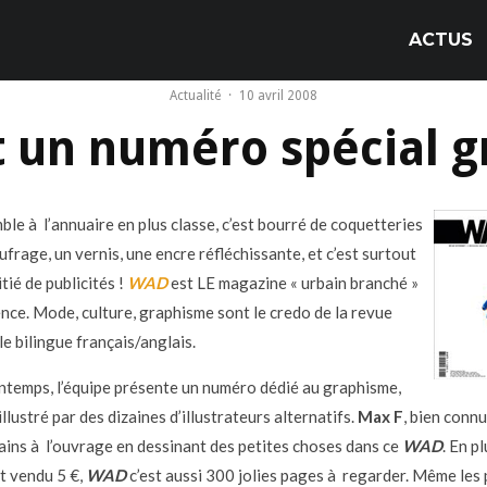
ACTUS
Actualité
·
10 avril 2008
 un numéro spécial 
ble à l’annuaire en plus classe, c’est bourré de coquetteries
frage, un vernis, une encre réfléchissante, et c’est surtout
tié de publicités !
WAD
est LE magazine « urbain branché »
ence. Mode, culture, graphisme sont le credo de la revue
le bilingue français/anglais.
intemps, l’équipe présente un numéro dédié au graphisme,
llustré par des dizaines d’illustrateurs alternatifs.
Max F
, bien connu 
mains à l’ouvrage en dessinant des petites choses dans ce
WAD
. En p
et vendu 5 €,
WAD
c’est aussi 300 jolies pages à regarder. Même les