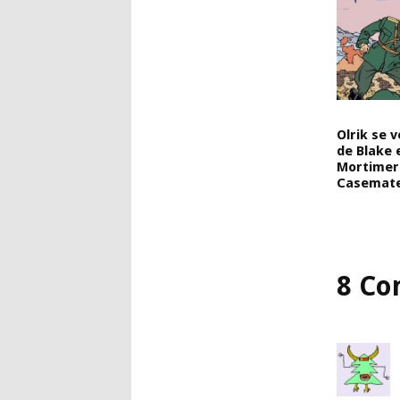
Olrik se 
de Blake 
Mortimer
Casemate
8 Co