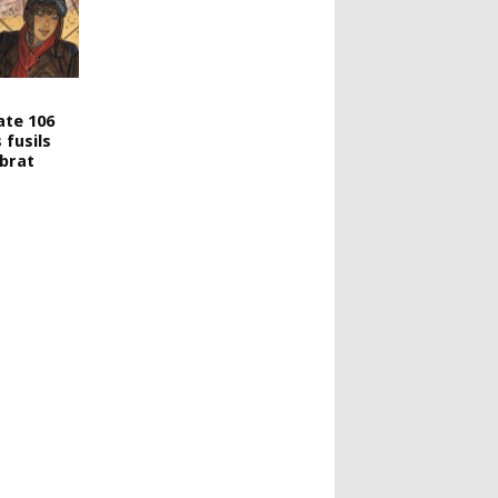
te 106
 fusils
ibrat