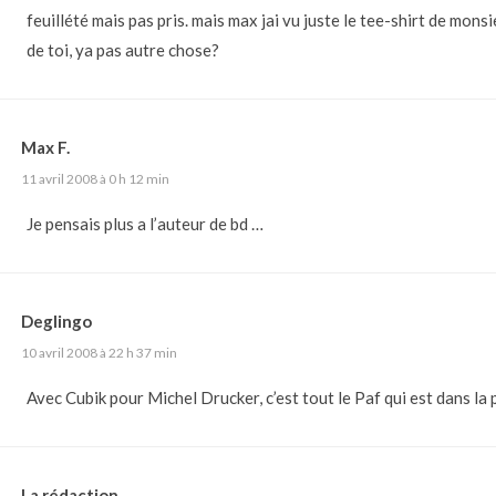
feuillété mais pas pris. mais max jai vu juste le tee-shirt de mons
de toi, ya pas autre chose?
Max F.
11 avril 2008 à 0 h 12 min
Je pensais plus a l’auteur de bd …
Deglingo
10 avril 2008 à 22 h 37 min
Avec Cubik pour Michel Drucker, c’est tout le Paf qui est dans la
La rédaction