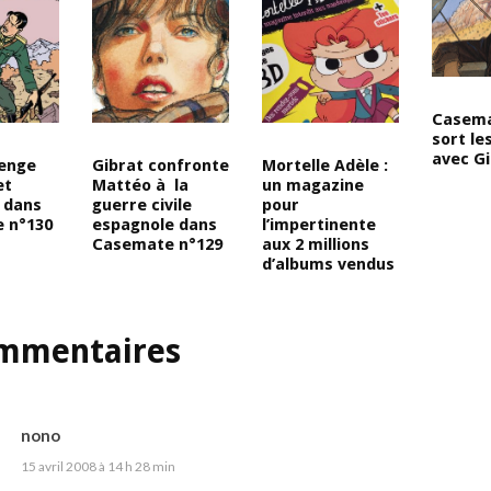
Casema
sort les
avec G
venge
Gibrat confronte
Mortelle Adèle :
et
Mattéo à la
un magazine
 dans
guerre civile
pour
 n°130
espagnole dans
l’impertinente
Casemate n°129
aux 2 millions
d’albums vendus
mmentaires
nono
15 avril 2008 à 14 h 28 min