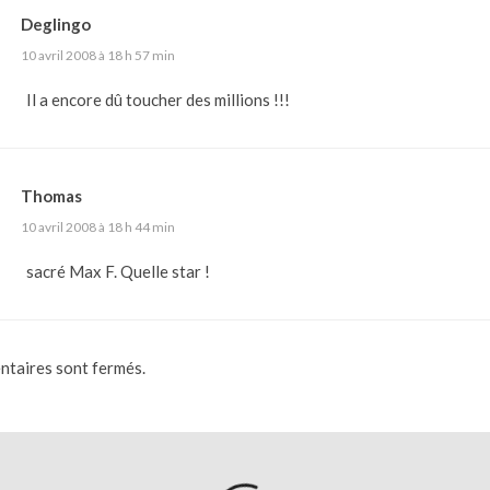
Deglingo
10 avril 2008 à 18 h 57 min
Il a encore dû toucher des millions !!!
Thomas
10 avril 2008 à 18 h 44 min
sacré Max F. Quelle star !
taires sont fermés.