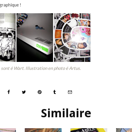
 graphique !
 sont é Wart. Illustration en photo
é Artus.
Similaire