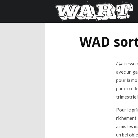
WAD sort
à‡a ressem
avec un gau
pour la moi
par excell
trimestriel
Pour le pr
richement i
a mis les 
un bel obj