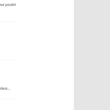
ieur poulet
 place…