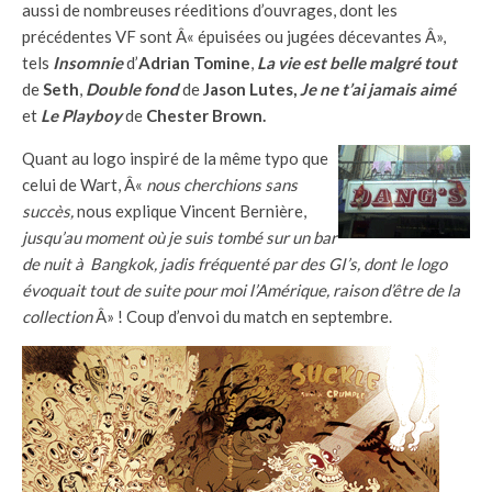
aussi de nombreuses réeditions d’ouvrages, dont les
précédentes VF sont Â« épuisées ou jugées décevantes Â»,
tels
Insomnie
d’
Adrian Tomine
,
La vie est belle malgré tout
de
Seth
,
Double fond
de
Jason Lutes,
Je ne t’ai jamais aimé
et
Le
Playboy
de
Chester Brown.
Quant au logo inspiré de la même typo que
celui de Wart, Â«
nous cherchions sans
succès,
nous explique Vincent Bernière,
jusqu’au moment où je suis tombé sur un bar
de nuit à Bangkok, jadis fréquenté par des GI’s, dont le logo
évoquait tout de suite pour moi l’Amérique, raison d’être de la
collection
Â» ! Coup d’envoi du match en septembre.