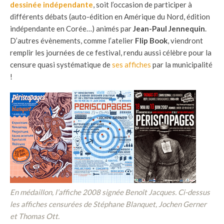
dessinée indépendante
, soit l’occasion de participer à
différents débats (auto-édition en Amérique du Nord, édition
indépendante en Corée…) animés par
Jean-Paul Jennequin
.
D’autres évènements, comme l’atelier
Flip Book
, viendront
remplir les journées de ce festival, rendu aussi célèbre pour la
censure quasi systématique de
ses affiches
par la municipalité
!
En médaillon, l’affiche 2008 signée Benoît Jacques. Ci-dessus
les affiches censurées de Stéphane Blanquet, Jochen Gerner
et Thomas Ott.