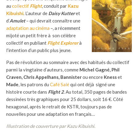
au
collectif
Flight
, conduit par
Kazu
Kibuishi
. L’auteur de
Daisy Kutter
et
d’
Amulet
– qui devrait connaître une
adaptation au cinéma
–, a récemment
mijoté un petit frère à son célèbre
collectif en publiant
Flight Explorer
à
l’intention d’un public plus jeune.
Pas de révolution au sommaire avec des habitués du collectif
parmi la vingtaine d’auteurs, comme
Michel Gagné, Phil
Craven, Chris Appelhans, Bannister
ou encore
Kness
et
Made
, les patrons du
Café Salé
qui ont déjà signé une
histoire courte dans
Flight 2
. Au total, 350 pages de bandes
dessinées très graphiques pour 25 dollars, soit 16 €. Côté
hexagonal, après le retrait de KSTR, toujours pas de
nouvelles pour une adaptation en français…
Illustration de couverture par Kazu Kibuishi.