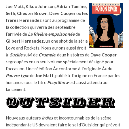
Joe Matt, Kikuo Johnson, Adrian Tomine,
Seth, Chester Brown, Dave Cooper
ou
les
frères Hernandez
sont au programme de
la collection qui verra dès septembre
l’arrivée de
La Rivière empoisonnée
de
Gilbert Hernandez
, un one shot de la série
Love and Rockets. Nous aurons aussi droit
à
Suckle
suivi de
Crumple
, deux histoires de
Dave Cooper
regroupées en un seul volume spécialement désigné pour
l’occasion. Une réédition Â« conforme à l’originale Â» du
Pauvre type
de
Joe Matt
, publié à l’origine en France par les
humanos sous le titre
Peep Show
est aussi attendu au
lancement.
Nouveaux auteurs
indies
et incontournables de la scène
indépendante US devraient faire le sel d’Outsider qui prévoit