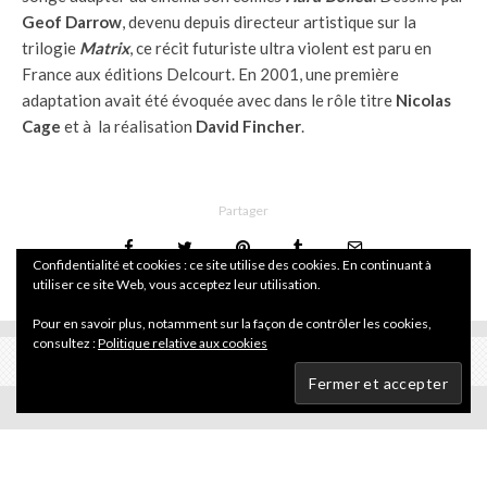
Geof Darrow
, devenu depuis directeur artistique sur la
trilogie
Matrix
, ce récit futuriste ultra violent est paru en
France aux éditions Delcourt. En 2001, une première
adaptation avait été évoquée avec dans le rôle titre
Nicolas
Cage
et à la réalisation
David Fincher
.
Partager
Confidentialité et cookies : ce site utilise des cookies. En continuant à
utiliser ce site Web, vous acceptez leur utilisation.
Pour en savoir plus, notamment sur la façon de contrôler les cookies,
consultez :
Politique relative aux cookies
Actualité
·
23 avril 2008