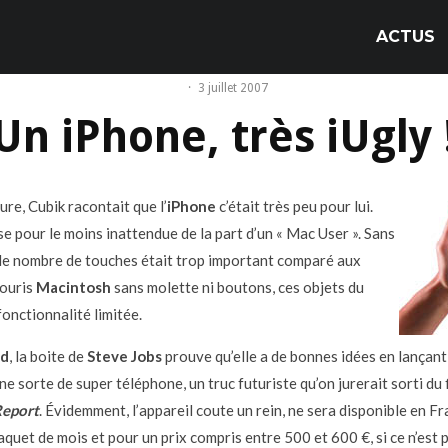
ACTUS
·
3 juillet 2007
Un iPhone, très iUgly 
ure, Cubik racontait que l’
iPhone
c’était très peu pour lui.
e pour le moins inattendue de la part d’un « Mac User ». Sans
le nombre de touches était trop important comparé aux
souris
Macintosh
sans molette ni boutons, ces objets du
fonctionnalité limitée.
od
, la boite de
Steve Jobs
prouve qu’elle a de bonnes idées en lançant
une sorte de super téléphone, un truc futuriste qu’on jurerait sorti du 
Report
. Évidemment, l’appareil coute un rein, ne sera disponible en F
quet de mois et pour un prix compris entre 500 et 600 €, si ce n’est p