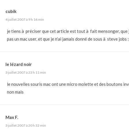
cubik
4 juillet 2007 à 9 h 16 min
je tiens à préciser que cet article est tout à fait mensonger, que 
pas un mac user, et que je n’ai jamais donné de sous à steve jobs 
le lézard noir
3 juillet 2007 à 23 h 11 min
le nouvelles souris mac ont une micro molette et des boutons inv
non mais
Max F.
3 juillet 2007 à 20 h 32 min