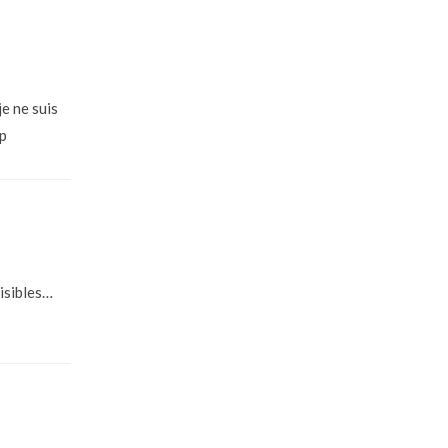
je ne suis
:p
isibles…