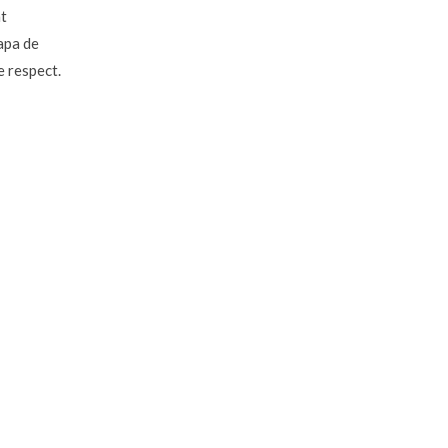
nt
apa de
e respect.