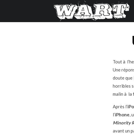
Tout à l’he
Une répons
doute que 
horribles 
malin à la 
Après l’
iP
l’
iPhone
, 
Minority 
avant un pa