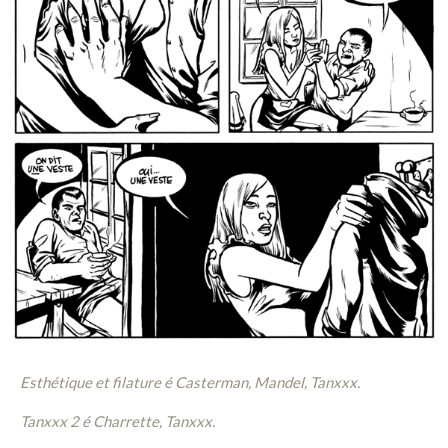
Esthétique et filature é Casterman, Mandel, Tanxxx.
Tanxxx 2 é Charrette, Tanxxx.