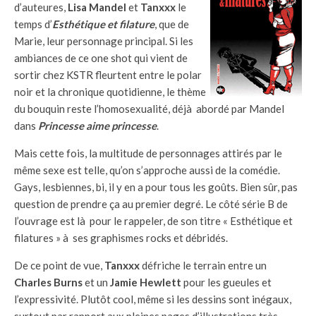
d’auteures,
Lisa Mandel
et
Tanxxx
le
temps d’
Esthétique et filature
, que de
Marie, leur personnage principal. Si les
ambiances de ce one shot qui vient de
sortir chez KSTR fleurtent entre le polar
noir et la chronique quotidienne, le thème
du bouquin reste l’homosexualité, déjà abordé par Mandel
dans
Princesse aime princesse
.
Mais cette fois, la multitude de personnages attirés par le
même sexe est telle, qu’on s’approche aussi de la comédie.
Gays, lesbiennes, bi, il y en a pour tous les goûts. Bien sûr, pas
question de prendre ça au premier degré. Le côté série B de
l’ouvrage est là pour le rappeler, de son titre « Esthétique et
filatures » à ses graphismes rocks et débridés.
De ce point de vue,
Tanxxx
défriche le terrain entre un
Charles Burns
et un
Jamie Hewlett
pour les gueules et
l’expressivité. Plutôt cool, même si les dessins sont inégaux,