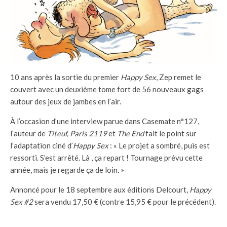
10 ans après la sortie du premier
Happy Sex
, Zep remet le
couvert avec un deuxième tome fort de 56 nouveaux gags
autour des jeux de jambes en l’air.
À l’occasion d’une interview parue dans Casemate n°127,
l’auteur de
Titeuf, Paris 2119
et
The End
fait le point sur
l’adaptation ciné d’
Happy Sex
: « Le projet a sombré, puis est
ressorti. S’est arrêté. Là , ça repart ! Tournage prévu cette
année, mais je regarde ça de loin. »
Annoncé pour le 18 septembre aux éditions Delcourt,
Happy
Sex #2
sera vendu 17,50 € (contre 15,95 € pour le précédent).