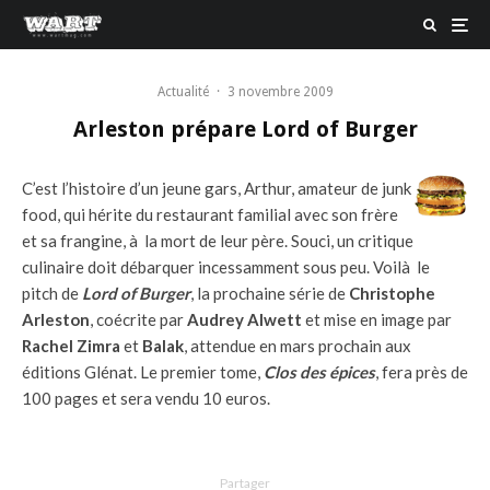
Actualité
·
3 novembre 2009
Arleston prépare Lord of Burger
C’est l’histoire d’un jeune gars, Arthur, amateur de junk
food, qui hérite du restaurant familial avec son frère
et sa frangine, à la mort de leur père. Souci, un critique
culinaire doit débarquer incessamment sous peu. Voilà le
pitch de
Lord of Burger
, la prochaine série de
Christophe
Arleston
, coécrite par
Audrey Alwett
et mise en image par
Rachel Zimra
et
Balak
, attendue en mars prochain aux
éditions Glénat. Le premier tome,
Clos des épices
, fera près de
100 pages et sera vendu 10 euros.
Partager