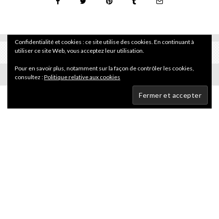
Confidentialité et cookies : ce site utilise des cookies. En continuant à
utiliser ce site Web, vous acceptez leur utilisation.
Pour en savoir plus, notamment sur la façon de contrôler les cookies,
consultez :
Politique relative aux cookies
Actualité
Les Articles
Sur écran
·
3 février 2007
Jericho, la nouvelle série post-apo
Jericho
est la nouvelle série phare de CBS. Imaginée par
Jon Turteltaub, réalisateur de
Rasta Rockett
,
Phénomène
et dernièrement
Benjamin Gates
,
Jericho
est une série
catastrophe.
L’intrigue est pour le moment très simpliste : on