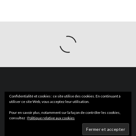
Confidentialité et cookies : ce site utilise des cookies. En continuant à
utiliser ce site Web, vous acceptez leur utilisation.
ACTUS
EN LIBRAIRIE
Pour en savoir plus, notamment sur la façon de contrôler les cookies,
consultez :
Politique relative aux cookies
Wartmag.com