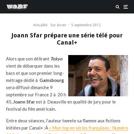
Actualité
Sur écran
·
5 septembre 2012
Joann Sfar prépare une série télé pour
Canal+
Alors que son délirant
Tokyo
vient de débarquer dans les
bacs et que son premier long-
métrage dédié à
Gainsbourg
sera diffusé dimanche 9
septembre sur France 2 à 20 h
45,
Joann Sfar
est à Deauville en qualité de jury pour le
festival du film américain.
Entre deux séances, l’auteur tweete sa flamme aux fictions
initiées par Canal+ :Â
« Mon top en séries françaises : Numéro