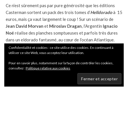
Ce n’est sûrement pas par pure générosité que les éditions
Casterman sortent un pack des trois tomes d’
Helldorado
à 15
euros, mais ça vaut largement le coup ! Sur un scénario de
Jean David Morvan
et
Miroslav Dragan
, l’Argentin
Ignacio
Noé
réalise des planches somptueuses et parfois très dures
dans un eldorado fantasmé, au cœur de l’océan Atlantique.
Confidentialité et cookies : ce site utilise des cookies. En continuant à
utiliser ce site Web, vous acceptez leur utilisation.
Partager
Pour en savoir plus, notamment sur la façon de contrôler les cookies,
consultez :
Politique relative aux cookies