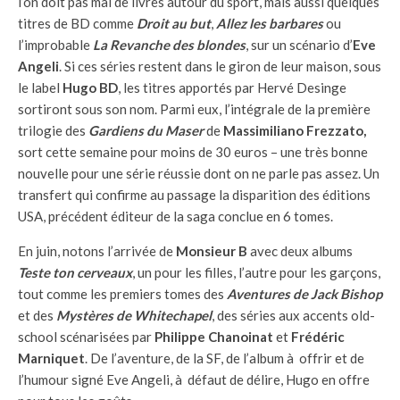
l’on doit pas mal de livres autour du sport, mais aussi quelques
titres de BD comme
Droit au but
,
Allez les barbares
ou
l’improbable
La Revanche des blondes
, sur un scénario d’
Eve
Angeli
. Si ces séries restent dans le giron de leur maison, sous
le label
Hugo BD
, les titres apportés par Hervé Desinge
sortiront sous son nom. Parmi eux, l’intégrale de la première
trilogie des
Gardiens du Maser
de
Massimiliano Frezzato,
sort cette semaine pour moins de 30 euros – une très bonne
nouvelle pour une série réussie dont on ne parle pas assez. Un
transfert qui confirme au passage la disparition des éditions
USA, précédent éditeur de la saga conclue en 6 tomes.
En juin, notons l’arrivée de
Monsieur B
avec deux albums
Teste ton cerveaux
, un pour les filles, l’autre pour les garçons,
tout comme les premiers tomes des
Aventures de Jack Bishop
et des
Mystères de Whitechapel
, des séries aux accents old-
school scénarisées par
Philippe Chanoinat
et
Frédéric
Marniquet
. De l’aventure, de la SF, de l’album à offrir et de
l’humour signé Eve Angeli, à défaut de délire, Hugo en offre