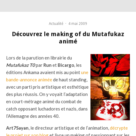
Actualité
·
4 mai 2009
Découvrez le making of du Mutafukaz
animé
Lors de la parution en librairie du
Mutafukaz T0
par
Run
et
Bicargo
, les
éditions Ankama avaient mis au point
une
bande-annonce animée
de haut standing,
avec un parti pris artistique et esthétique
des plus réussis. On y voyait l’adaptation
en court-métrage animé du combat de
catch opposant luchadores et nazis, dans
l’Allemagne des années 40.
Art7Sayan
, le directeur artistique et de l’animation,
décrypte
le projet sur son blog
et livre un making of passionnant sur les