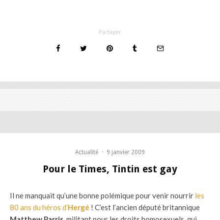
Partager
Actualité
·
9 janvier 2009
Pour le Times, Tintin est gay
Il ne manquait qu’une bonne polémique pour venir nourrir
les
80 ans du héros d’
Hergé
! C’est l’ancien député britannique
Matthew Parris
, militant pour les droits homosexuels, qui