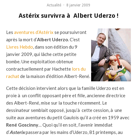
Actualité
·
8 janvier 2009
Astérix survivra à Albert Uderzo !
Les
aventures d’Astérix
se poursuivront
après la mort d’
Albert Uderzo
. C’est
Livres Hebdo
, dans son édition du 9
janvier 2009, qui lâche cette petite
bombe. Une exploitation obtenue
contractuellement par Hachette
lors du
rachat
de la maison d’édition Albert-René.
Cette décision intervient alors que la famille Uderzo est en
proie à un conflit opposant père et fille, ancienne directrice
des Albert-René, mise sur la touche récemment. Le
dessinateur semblait opposé, jusqu’à cette cession, à une
suite aux aventures du petit Gaulois qu’il a créé en 1959 avec
René Goscinny
… Quoi qu’il en soit, l’avenir immédiat
d’
Asterix
passera par les mains d’Uderzo, 81 printemps, au