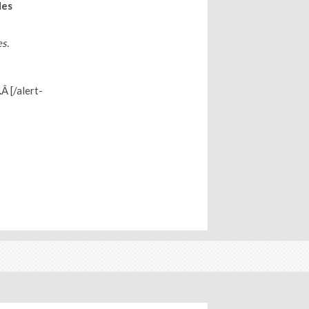
des
es.
.
Â [/alert-