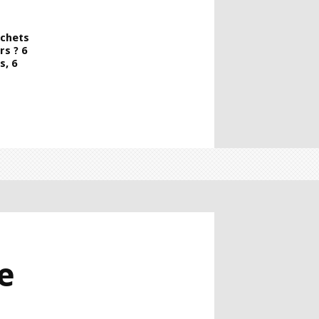
chets
s ? 6
s, 6
e