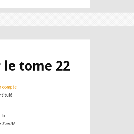
r le tome 22
on compte
intitulé
 la
 3 août