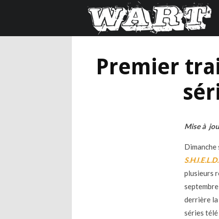
Premier tra
sér
Mise à jour
Dimanche s
S.H.I.E.L.D.
plusieurs r
septembre 2
derrière la
séries tél