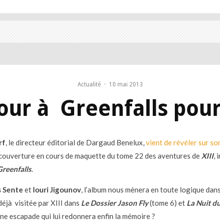
Actualité
·
10 mai 2013
tour à Greenfalls pou
rf
, le directeur éditorial de Dargaud Benelux,
vient de révéler sur s
couverture en cours de maquette du tome 22 des aventures de
XIII
, 
Greenfalls
.
s Sente
et
Iouri Jigounov
, l’album nous mènera en toute logique dans
éjà visitée par XIII dans
Le Dossier Jason Fly
(tome 6) et
La Nuit du
Une escapade qui lui redonnera enfin la mémoire ?