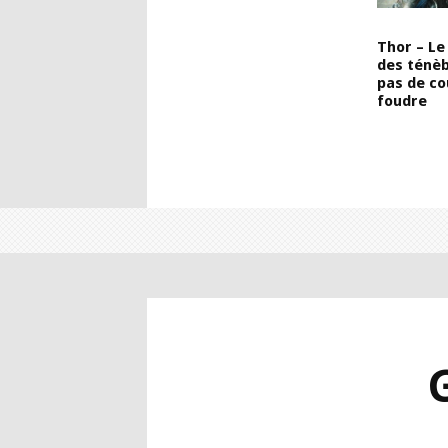
Thor – L
des ténèb
pas de co
foudre