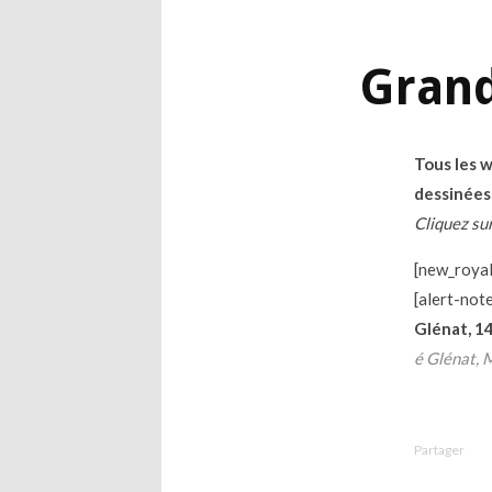
Grand
Tous les 
dessinées
Cliquez sur
[new_royal
[alert-not
Glénat, 14
é Glénat, 
Partager