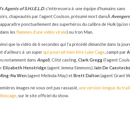
s Agents of S.H.I.E.L.D.
s’intéressera à une équipe d’humains sans
irs, chapeautés par l’agent Coulson, présumé mort dansÂ
Avengers
 apparaître ponctuellement des superhéros du calibre de Hulk (qu’on
 dans les
flammes d’une vidéo virale
) ou Iron Man.
 ainsi que la vidéo de 6 secondes qui l’a précédé dimanche dans la jou
t d’ailleurs à un super
qui pourrait bien être Luke Cage
, campé par
A
vu notamment dans
Angel
). Côté casting,
Clark Gregg
(l’agent Couls
ar
Elizabeth Henstridge
(agent Jemma Simmons),
Iain De Caesteck
Ming-Na Wen
(agent Melinda May) et
Brett Dalton
(agent Grant W
premières images ne vous ont pas rassasié,
une version longue du trail
déblocage
, sur le site officiel du show.