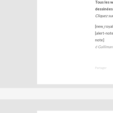
Tous les 
dessinées
Cliquez sur
[new_royal
[alert-not
note]
é Gallimard
Partager