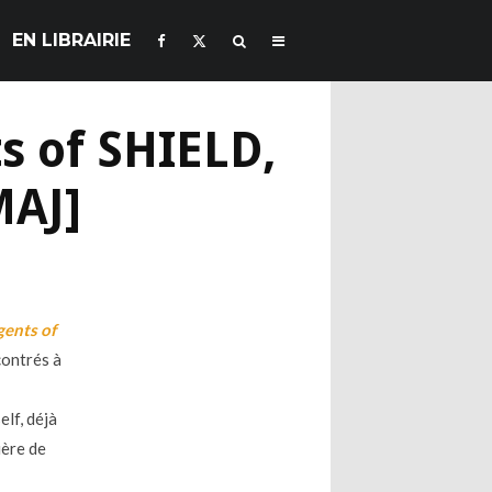
EN LIBRAIRIE
s of SHIELD,
MAJ]
ents of
ncontrés à
elf, déjà
ière de