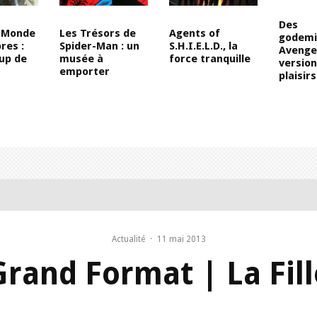
Des
e Monde
Les Trésors de
Agents of
godemi
res :
Spider-Man : un
S.H.I.E.L.D., la
Avenger
up de
musée à
force tranquille
version
emporter
plaisirs
Actualité
·
11 mai 2013
Grand Format | La Fill