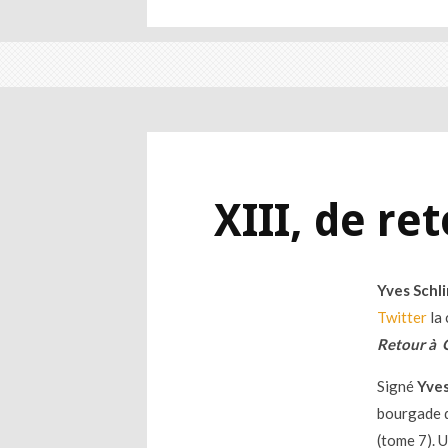
XIII, de re
Yves Schli
Twitter
la 
Retour à 
Signé
Yve
bourgade d
(tome 7). 