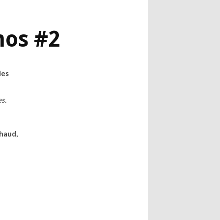
mos #2
des
es.
lhaud,