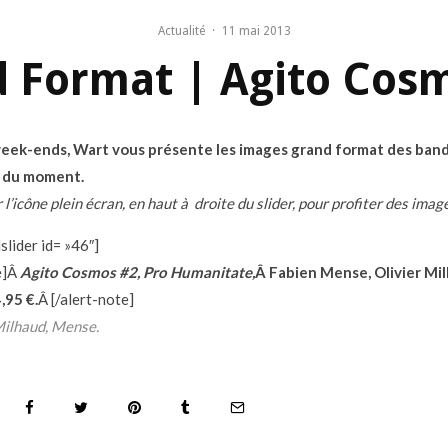
Actualité
·
11 mai 2013
 Format | Agito Cos
week-ends, Wart vous présente les images grand format des ban
 du moment.
 l’icône plein écran, en haut à droite du slider, pour profiter des imag
slider id= »46″]
e]Â
Agito Cosmos #2, Pro Humanitate,
Â Fabien Mense, Olivier Mi
,95 €.
Â [/alert-note]
Milhaud, Mense.