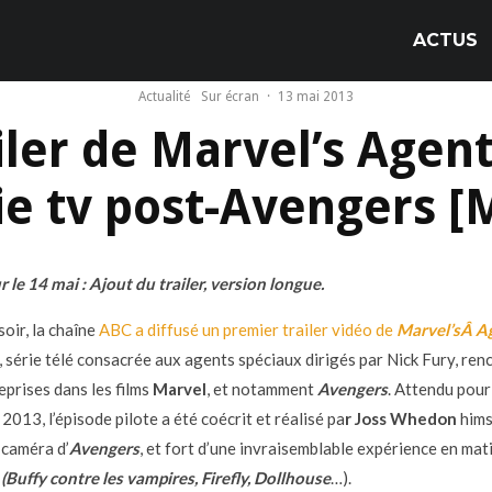
ACTUS
Actualité
Sur écran
·
13 mai 2013
iler de Marvel’s Agent
ie tv post-Avengers [
 le 14 mai : Ajout du trailer, version longue.
oir, la chaîne
ABC a diffusé un premier trailer vidéo de
Marvel’sÂ
Ag
, série télé consacrée aux agents spéciaux dirigés par Nick Fury, re
eprises dans les films
Marvel
, et notamment
Avengers
. Attendu pour
013, l’épisode pilote a été coécrit et réalisé pa
r Joss Whedon
hims
 caméra d’
Avengers
, et fort d’une invraisemblable expérience en mat
é
(Buffy contre les vampires, Firefly, Dollhouse
…).