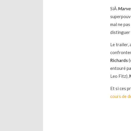
SiÂ
Marvel’
superpouvo
mal ne pas
distinguer
Le trailer,
confronten
Richards
(
entouré p
Leo Fitz),
Et si ces 
cours de 