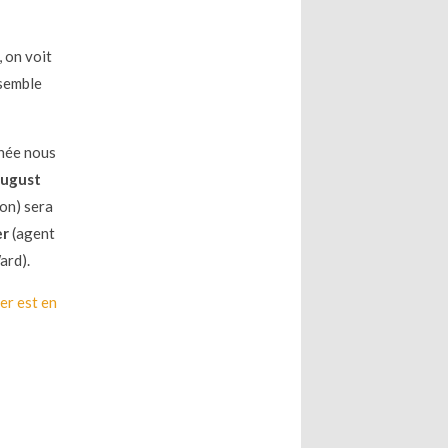
, on voit
 semble
rnée nous
ugust
on) sera
er
(agent
ard).
er est en