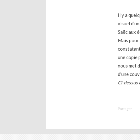
Il y a quel
visuel d’u
Saëc aux é
Mais pour s
constatant
une copie 
nous met d
d’une couve
Ci-dessus l
Partager