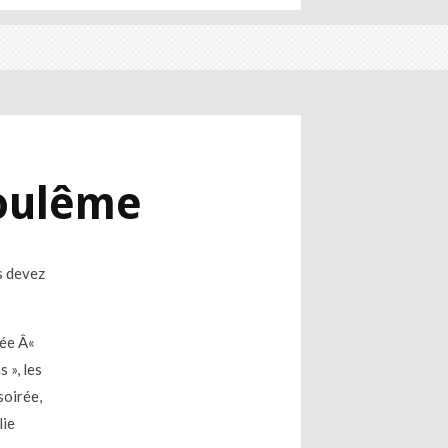
goulême
s devez
rée Â«
 », les
soirée,
lie