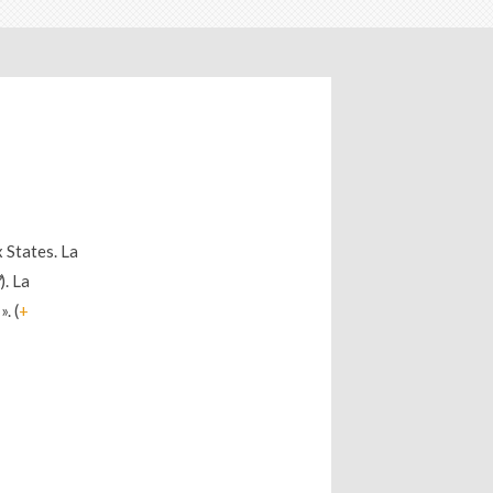
 States. La
). La
. (
+