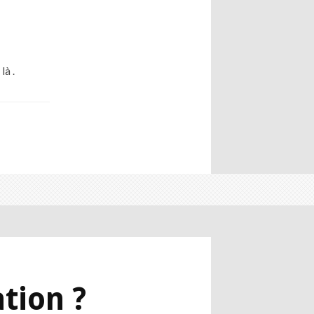
là .
tion ?