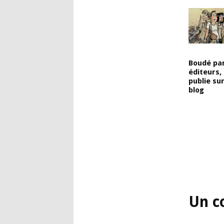
Boudé par
éditeurs, 
publie su
blog
Un c