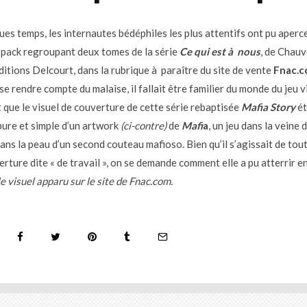
ques temps, les internautes bédéphiles les plus attentifs ont pu aperc
n pack regroupant deux tomes de la série
Ce qui est à nous
, de Chauv
ditions Delcourt, dans la rubrique à paraître du site de vente
Fnac.
e rendre compte du malaise, il fallait être familier du monde du jeu v
 que le visuel de couverture de cette série rebaptisée
Mafia Story
ét
pure et simple d’un artwork
(ci-contre)
de
Mafi
a
, un jeu dans la veine 
ans la peau d’un second couteau mafioso. Bien qu’il s’agissait de tou
rture dite « de travail », on se demande comment elle a pu atterrir en
e visuel apparu sur le site de Fnac.com.