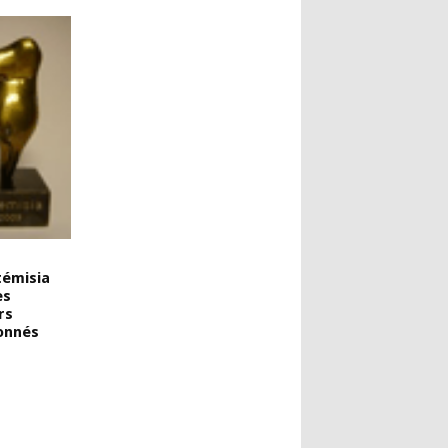
témisia
es
rs
ionnés