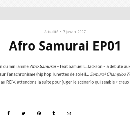
Actualité
·
7 janvier 2007
Afro Samurai EP01
on du mini anime
Afro Samurai
– feat Samuel L. Jackson – a débuté aux
 sur l’anachronisme (hip hop, lunettes de soleil…
Samurai Champloo ??
au RDV, attendons la suite pour juger le scénario qui semble « creux »