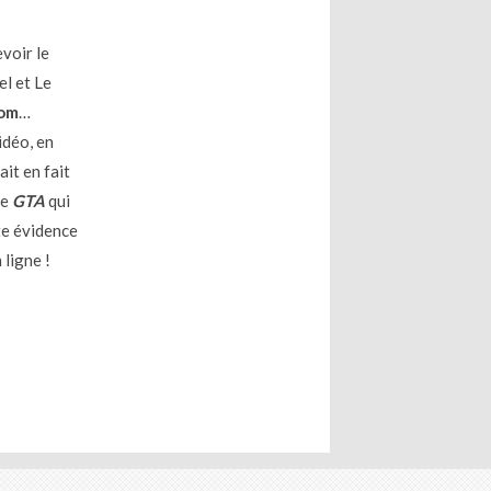
evoir le
el et Le
com
…
idéo, en
ait en fait
de
GTA
qui
te évidence
 ligne !