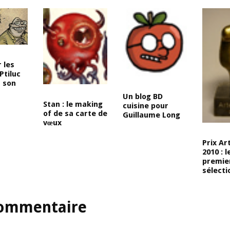
 les
Ptiluc
r son
Un blog BD
Stan : le making
cuisine pour
of de sa carte de
Guillaume Long
vœux
Prix Ar
2010 : l
premie
sélect
ommentaire