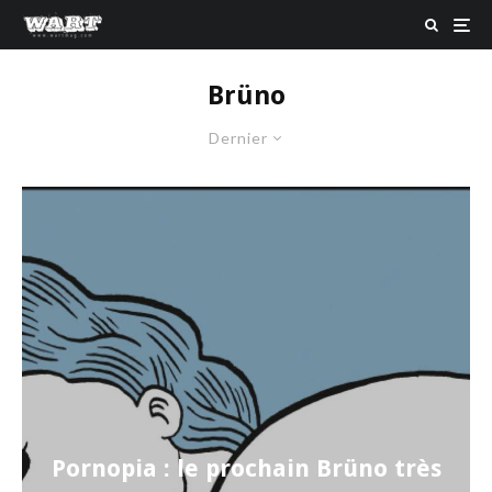
Brüno
Dernier
Pornopia : le prochain Brüno très