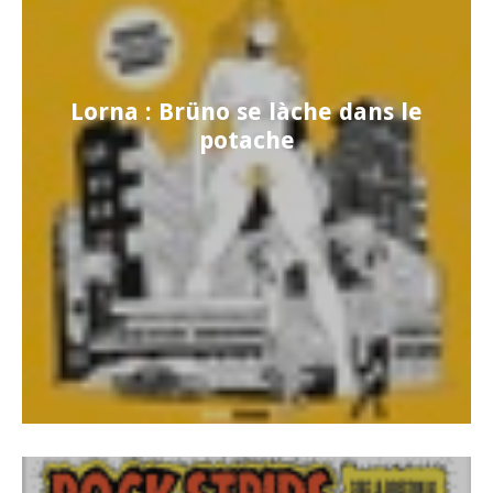
Lorna : Brüno se làche dans le
potache