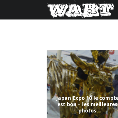
Japan Expo 10 le compt
est bon – les meilleures
photos