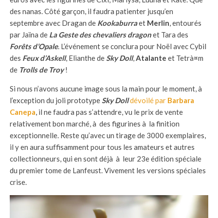
des nanas. Côté garçon, il faudra patienter jusqu’en
septembre avec Dragan de
Kookaburra
et
Merlin
, entourés
par Jaïna de
La Geste des chevaliers dragon
et Tara des
Forêts d’Opale
. L’événement se conclura pour Noël avec Cybil
des
Feux d’Askell
, Elianthe de
Sky Doll
,
Atalante
et Tetrà¤m
de
Trolls de Troy
!
Si nous n’avons aucune image sous la main pour le moment, à
l’exception du joli prototype
Sky Doll
dévoilé par
Barbara
Canepa
, il ne faudra pas s’attendre, vu le prix de vente
relativement bon marché, à des figurines à la finition
exceptionnelle. Reste qu’avec un tirage de 3000 exemplaires,
il y en aura suffisamment pour tous les amateurs et autres
collectionneurs, qui en sont déjà à leur 23e édition spéciale
du premier tome de Lanfeust. Vivement les versions spéciales
crise.