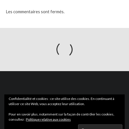
Les commentaires sont fermés.
Confidentialité et cookies : ce site utilise des cookies. En continuant à
utiliser ce site Web, vous acceptez leur utilisation.
ACTUS
EN LIBRAIRIE
Pour en savoir plus, notamment sur la façon de contrôler les cookies,
consultez :
Politique relative aux cookies
Wartmag.com