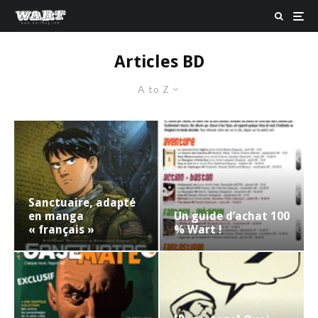
Articles BD
A to Z
Sanctuaire, adapté
en manga
Un guide d’achat 100
« français »
% Wart !