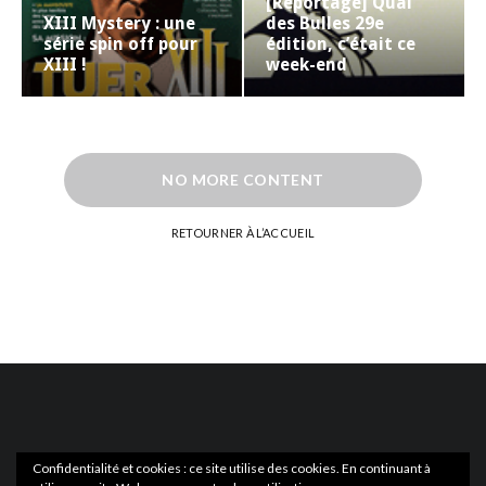
[Reportage] Quai
XIII Mystery : une
des Bulles 29e
série spin off pour
édition, c’était ce
XIII !
week-end
NO MORE CONTENT
RETOURNER À L’ACCUEIL
Confidentialité et cookies : ce site utilise des cookies. En continuant à