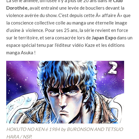
La série animée, diffusée il y a plus de 20 ans dans le
Club
Dorothée,
avait entrainé une levée de boucliers devant la
violence avérée du show. C’est depuis cette Â« affaire Â» que
la conscience collective colle au manga une éternelle image
d’usine à violence. Pour ses 25 ans, la série revient en force
sur le territoire, et sera consacrée lors de
Japan Expo
dans un
espace spécial tenu par l’éditeur vidéo Kaze et les éditions
manga Asuka !
HOKUTO NO KEN é 1984 by BURONSON AND TETSUO
HARA / NSP.