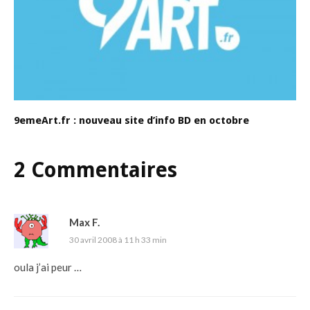
9emeArt.fr : nouveau site d’info BD en octobre
2 Commentaires
Max F.
30 avril 2008 à 11 h 33 min
oula j’ai peur …