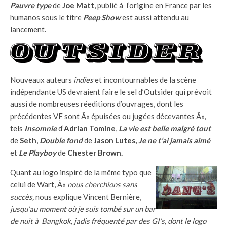
Pauvre type
de
Joe Matt
, publié à l’origine en France par les
humanos sous le titre
Peep Show
est aussi attendu au
lancement.
Nouveaux auteurs
indies
et incontournables de la scène
indépendante US devraient faire le sel d’Outsider qui prévoit
aussi de nombreuses réeditions d’ouvrages, dont les
précédentes VF sont Â« épuisées ou jugées décevantes Â»,
tels
Insomnie
d’
Adrian Tomine
,
La vie est belle malgré tout
de
Seth
,
Double fond
de
Jason Lutes,
Je ne t’ai jamais aimé
et
Le
Playboy
de
Chester Brown.
Quant au logo inspiré de la même typo que
celui de Wart, Â«
nous cherchions sans
succès,
nous explique Vincent Bernière,
jusqu’au moment où je suis tombé sur un bar
de nuit à Bangkok, jadis fréquenté par des GI’s, dont le logo