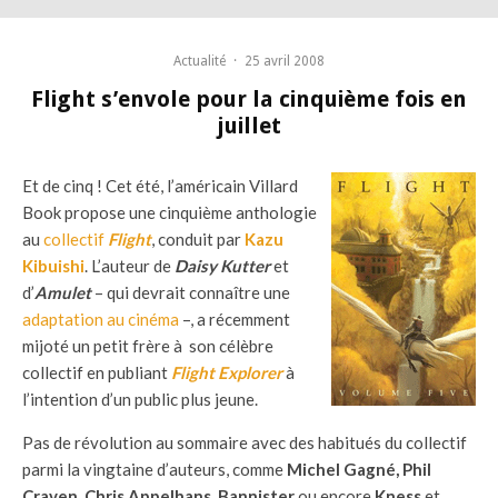
Actualité
·
25 avril 2008
Flight s’envole pour la cinquième fois en
juillet
Et de cinq ! Cet été, l’américain Villard
Book propose une cinquième anthologie
au
collectif
Flight
, conduit par
Kazu
Kibuishi
. L’auteur de
Daisy Kutter
et
d’
Amulet
– qui devrait connaître une
adaptation au cinéma
–, a récemment
mijoté un petit frère à son célèbre
collectif en publiant
Flight Explorer
à
l’intention d’un public plus jeune.
Pas de révolution au sommaire avec des habitués du collectif
parmi la vingtaine d’auteurs, comme
Michel Gagné, Phil
Craven, Chris Appelhans, Bannister
ou encore
Kness
et