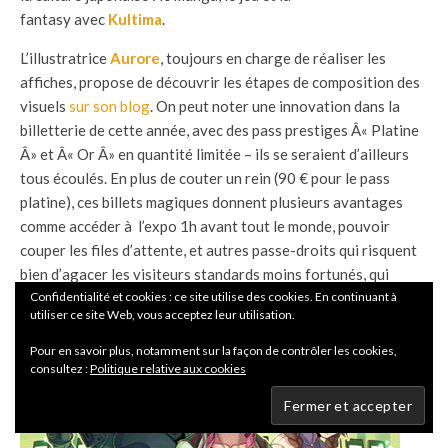
fantasy avec
Kultima
.
L’illustratrice
Aurore
, toujours en charge de réaliser les
affiches, propose de découvrir les étapes de composition des
visuels
sur son blog
. On peut noter une innovation dans la
billetterie de cette année, avec des pass prestiges Â« Platine
Â» et Â« Or Â» en quantité limitée – ils se seraient d’ailleurs
tous écoulés. En plus de couter un rein (90 € pour le pass
platine), ces billets magiques donnent plusieurs avantages
comme accéder à l’expo 1h avant tout le monde, pouvoir
couper les files d’attente, et autres passe-droits qui risquent
bien d’agacer les visiteurs standards moins fortunés, qui
Confidentialité et cookies : ce site utilise des cookies. En continuant à
préfèrent pisser normalement.
utiliser ce site Web, vous acceptez leur utilisation.
Pour en savoir plus, notamment sur la façon de contrôler les cookies,
consultez :
Politique relative aux cookies