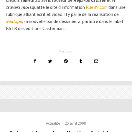
Depuis samedi 26 avril, l’auteur de
Regards Croisés
et
À
travers moi
squatte le site d’information
Rue89.com
dans une
rubrique alliant écrit et vidéo. Il y parle de la réalisation de
Sextape
, sa nouvelle bande dessinée, à paraître dans le label
KSTR des éditions Casterman.
Partager
Actualité
·
25 avril 2008