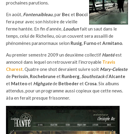
prochaines parutions.
En août,
Fontenaibleau
, par
Bec
et
Bocci
fera peur avec son histoire de vieille
ferme hantée. En fin d’année,
Loudun
fait un saut dans le
temps, celui de Richelieu, où un couvent sera assailli de
phénomènes paranormaux selon
Rusig
,
Furno
et
Armitano
.
Au premier semestre 2009 un deuxième collectif
Hanté
est
annoncé dans lequel on retrouverait l’incroyable
Travis
Charest
. Quatre one shot devraient suivre soit
Mary-Celeste
de
Perissin
,
Rochebrune
et
Runberg
,
Southstack
d’
Alcante
et
Matteo
et
Highgate
de
Betbeder
et
Crosa
. Six albums
attendus, pour un programme aussi copieux que cette news.
à‡a en ferait presque frissonner.