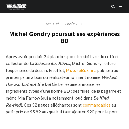
Actualité
·
7 août 2008
Michel Gondry poursuit ses expériences
BD
Après avoir produit 24 planches pour le mini livre du coffret
collector de
La Science des Rêves
,
Michel Gondry
réitère
l’expérience du dessin. En effet,
PictureBox Inc.
publiera au
printemps un album du réalisateur joliment nommé
We lost
the war but not the battle
. Le résumé annonce les
ingrédients types d’une bonne BD : des filles, de la bagarre et
même Mia Farrow (qui a notamment joué dans
Be Kind
Rewind
). Ces 32 pages alléchantes sont
commandables
au
petit prix de $5.99 auxquels il faut ajouter $20 pour le port…