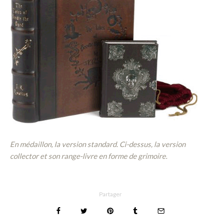
En médaillon, la version standard. Ci-dessus, la version
collector et son range-livre en forme de grimoire.
Partager