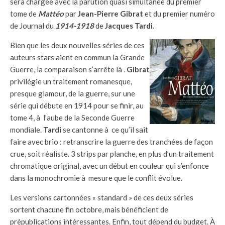
sera chargée avec la parution quasi simultanée du premier
tome de
Mattéo
par
Jean-Pierre Gibrat
et du premier numéro
de Journal du
1914-1918
de
Jacques Tardi
.
Bien que les deux nouvelles séries de ces
auteurs stars aient en commun la Grande
Guerre, la comparaison s’arrête là .
Gibrat
privilégie un traitement romanesque,
presque glamour, de la guerre, sur une
série qui débute en 1914 pour se finir, au
tome 4, à l’aube de la Seconde Guerre
mondiale.
Tardi
se cantonne à ce qu’il sait
faire avec brio : retranscrire la guerre des tranchées de façon
crue, soit réaliste. 3 strips par planche, en plus d’un traitement
chromatique original, avec un début en couleur qui s’enfonce
dans la monochromie à mesure que le conflit évolue.
Les versions cartonnées « standard » de ces deux séries
sortent chacune fin octobre, mais bénéficient de
prépublications intéressantes. Enfin, tout dépend du budget. À