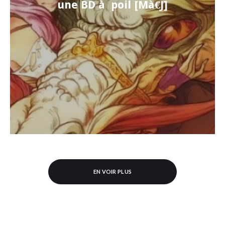
une BD à poil [Mà€J]
EN VOIR PLUS