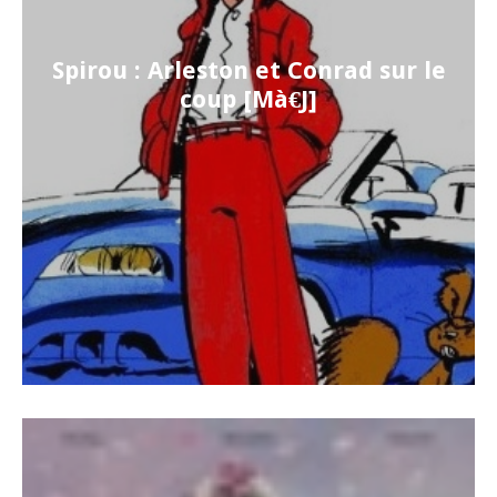
Spirou : Arleston et Conrad sur le
coup [Mà€J]