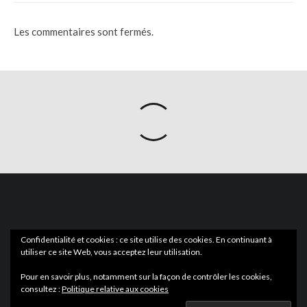
Les commentaires sont fermés.
Confidentialité et cookies : ce site utilise des cookies. En continuant à
utiliser ce site Web, vous acceptez leur utilisation.
ACTUS
EN LIBRAIRIE
Pour en savoir plus, notamment sur la façon de contrôler les cookies,
consultez :
Politique relative aux cookies