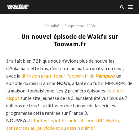
Actualité
·
3 septembre 2008
Un nouvel épisode de Wakfu sur
Toowam.fr
à‡a fait bien 72 h que nous n’avions plus de nouvelles
d’Ankama. Cette fois, c’est côté animation qu’il y a du neuf,
avec la
diffusion gratuite sur Toowam.fr de
Vampyro
, un
épisode du dessin animé
Wakfu
, adapté du futur MMORPG de
la maison Roubaisienne. Les 2 premiers épisodes,
toujours
dispos
sur le site jeunesse de la 3, auraient été vus plus de 7
millions de fois ! La diffusion hertzienne de la série est
programmée cette rentrée sur France 3.
NOUVEAU :
Toutes les infos sur les 4 séries BD Wakfu,
consacrées au jeu vidéo et au dessin animé !