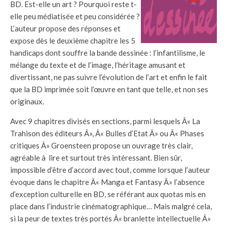
BD. Est-elle un art ? Pourquoi reste t-
elle peu médiatisée et peu considérée ?
L’auteur propose des réponses et
expose dès le deuxième chapitre les 5
handicaps dont souffre la bande dessinée : l’infantilisme, le
mélange du texte et de l’image, l’héritage amusant et
divertissant, ne pas suivre l’évolution de l’art et enfin le fait
que la BD imprimée soit l’œuvre en tant que telle, et non ses
originaux.
Avec 9 chapitres divisés en sections, parmi lesquels Â« La
Trahison des éditeurs Â», Â« Bulles d’Etat Â» ou Â« Phases
critiques Â» Groensteen propose un ouvrage très clair,
agréable à lire et surtout très intéressant. Bien sûr,
impossible d’être d’accord avec tout, comme lorsque l’auteur
évoque dans le chapitre Â« Manga et Fantasy Â» l’absence
d’exception culturelle en BD, se référant aux quotas mis en
place dans l’industrie cinématographique… Mais malgré cela,
si la peur de textes très portés Â« branlette intellectuelle Â»