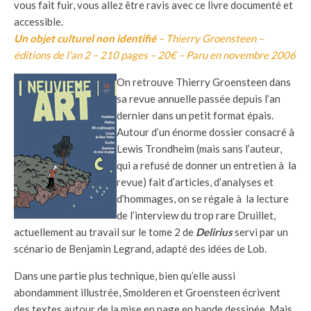
vous fait fuir, vous allez être ravis avec ce livre documenté et
accessible.
Un objet culturel non identifié
– Thierry Groensteen –
éditions de l’an 2 – 210 pages – 20€ – Paru en novembre 2006
On retrouve Thierry Groensteen dans
sa revue annuelle passée depuis l’an
dernier dans un petit format épais.
Autour d’un énorme dossier consacré à
Lewis Trondheim (mais sans l’auteur,
qui a refusé de donner un entretien à la
revue) fait d’articles, d’analyses et
d’hommages, on se régale à la lecture
de l’interview du trop rare Druillet,
actuellement au travail sur le tome 2 de
Delirius
servi par un
scénario de Benjamin Legrand, adapté des idées de Lob.
Dans une partie plus technique, bien qu’elle aussi
abondamment illustrée, Smolderen et Groensteen écrivent
des textes autour de la mise en page en bande dessinée. Mais