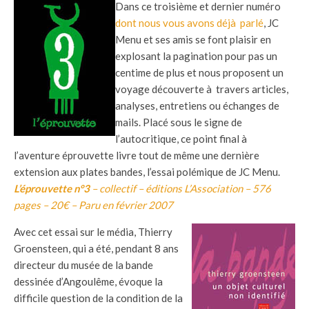
Dans ce troisième et dernier numéro
dont nous vous avons déjà parlé
, JC
Menu et ses amis se font plaisir en
explosant la pagination pour pas un
centime de plus et nous proposent un
voyage découverte à travers articles,
analyses, entretiens ou échanges de
mails. Placé sous le signe de
l’autocritique, ce point final à
l’aventure éprouvette livre tout de même une dernière
extension aux plates bandes, l’essai polémique de JC Menu.
L’éprouvette n°3
– collectif – éditions L’Association – 576
pages – 20€ – Paru en février 2007
Avec cet essai sur le média, Thierry
Groensteen, qui a été, pendant 8 ans
directeur du musée de la bande
dessinée d’Angoulême, évoque la
difficile question de la condition de la