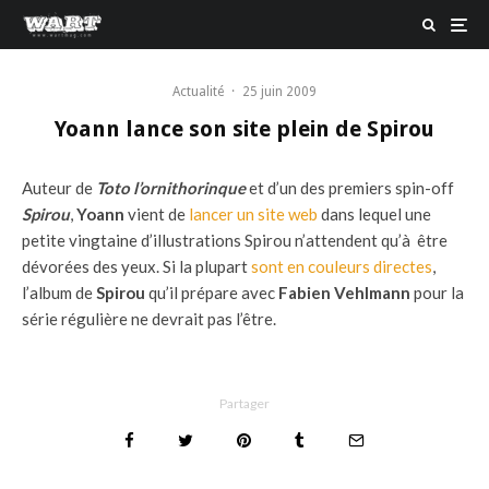
Actualité
·
25 juin 2009
Yoann lance son site plein de Spirou
Auteur de
Toto l’ornithorinque
et d’un des premiers spin-off
Spirou
,
Yoann
vient de
lancer un site web
dans lequel une
petite vingtaine d’illustrations Spirou n’attendent qu’à être
dévorées des yeux. Si la plupart
sont en couleurs directes
,
l’album de
Spirou
qu’il prépare avec
Fabien Vehlmann
pour la
série régulière ne devrait pas l’être.
Partager