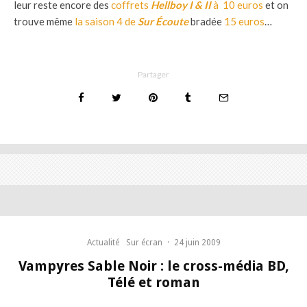
leur reste encore des
coffrets
Hellboy I & II
à 10 euros
et on
trouve même
la saison 4 de
Sur Écoute
bradée
15 euros
…
Partager
Actualité
Sur écran
·
24 juin 2009
Vampyres Sable Noir : le cross-média BD,
Télé et roman