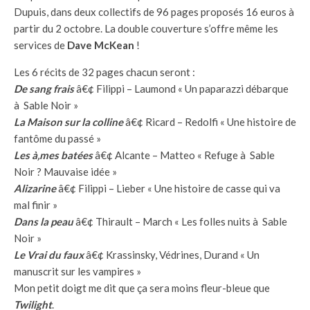
Dupuis, dans deux collectifs de 96 pages proposés 16 euros à
partir du 2 octobre. La double couverture s’offre même les
services de
Dave McKean
!
Les 6 récits de 32 pages chacun seront :
De sang frais
â€¢ Filippi – Laumond « Un paparazzi débarque
à Sable Noir »
La Maison sur la colline
â€¢ Ricard – Redolfi « Une histoire de
fantôme du passé »
Les à‚mes batées
â€¢ Alcante – Matteo « Refuge à Sable
Noir ? Mauvaise idée »
Alizarine
â€¢ Filippi – Lieber « Une histoire de casse qui va
mal finir »
Dans la peau
â€¢ Thirault – March « Les folles nuits à Sable
Noir »
Le Vrai du faux
â€¢ Krassinsky, Védrines, Durand « Un
manuscrit sur les vampires »
Mon petit doigt me dit que ça sera moins fleur-bleue que
Twilight
.