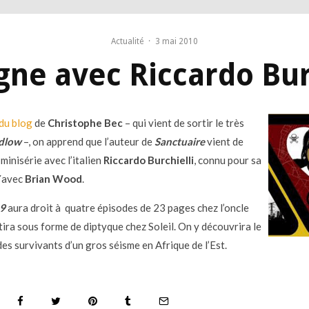
Actualité
·
3 mai 2010
gne avec Riccardo Bur
du blog
de
Christophe Bec
– qui vient de sortir le très
dlow
–, on apprend que l’auteur de
Sanctuaire
vient de
minisérie avec l’italien
Riccardo Burchielli
, connu pour sa
avec
Brian Wood
.
.9
aura droit à quatre épisodes de 23 pages chez l’oncle
tira sous forme de diptyque chez Soleil. On y découvrira le
es survivants d’un gros séisme en Afrique de l’Est.