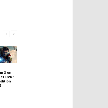
an 3 en
 et DVD :
édition
?