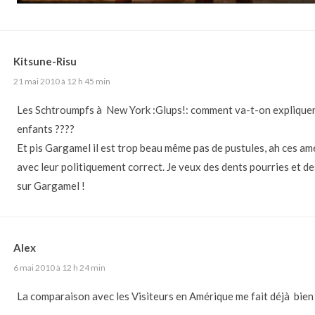
Kitsune-Risu
21 mai 2010 à 12 h 45 min
Les Schtroumpfs à New York :Glups!: comment va-t-on expliquer
enfants ????
Et pis Gargamel il est trop beau même pas de pustules, ah ces am
avec leur politiquement correct. Je veux des dents pourries et d
sur Gargamel !
Alex
6 mai 2010 à 12 h 24 min
La comparaison avec les Visiteurs en Amérique me fait déjà bie