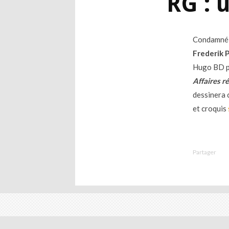
RG : 
Condamné 
Frederik 
Hugo BD po
Affaires r
dessinera 
et croquis
Partager