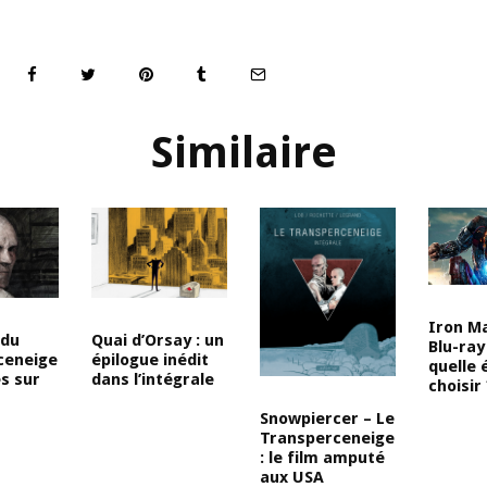
Similaire
Iron M
 du
Quai d’Orsay : un
Blu-ray
ceneige
épilogue inédit
quelle 
es sur
dans l’intégrale
choisir 
Snowpiercer – Le
Transperceneige
: le film amputé
aux USA