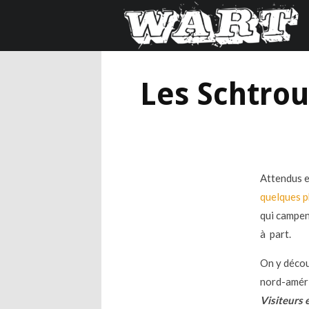
Les Schtrou
Attendus e
quelques 
qui campen
à part.
On y décou
nord-améri
Visiteurs