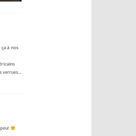
 ça à nos
éricains
es verrues…
n peur