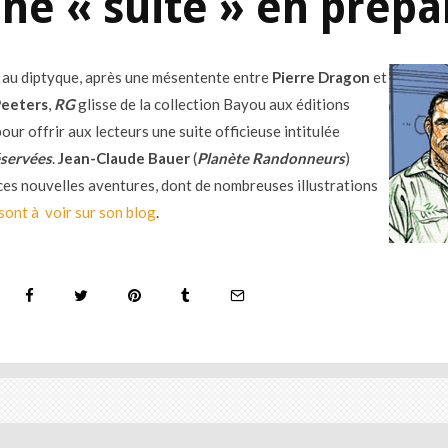
une « suite » en prépa
au diptyque, après une mésentente entre
Pierre Dragon
et
Peeters
,
RG
glisse de la collection Bayou aux éditions
ur offrir aux lecteurs une suite officieuse intitulée
éservées
.
Jean-Claude Bauer
(
Planète Randonneurs
)
ces nouvelles aventures, dont de nombreuses illustrations
sont à voir sur son blog
.