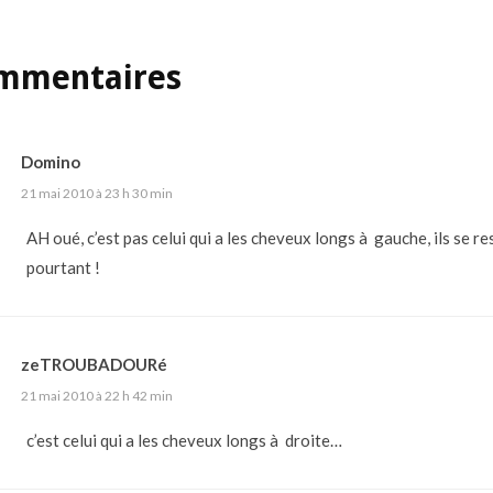
mmentaires
Domino
21 mai 2010 à 23 h 30 min
AH oué, c’est pas celui qui a les cheveux longs à gauche, ils se r
pourtant !
zeTROUBADOURé
21 mai 2010 à 22 h 42 min
c’est celui qui a les cheveux longs à droite…