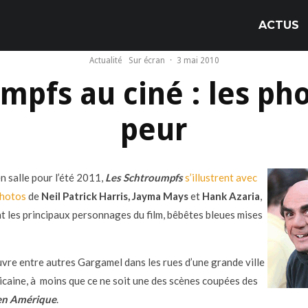
ACTUS
Actualité
Sur écran
·
3 mai 2010
mpfs au ciné : les pho
peur
n salle pour l’été 2011,
Les Schtroumpfs
s’illustrent avec
photos
de
Neil Patrick Harris, Jayma Mays
et
Hank Azaria
,
t les principaux personnages du film, bêbêtes bleues mises
vre entre autres Gargamel dans les rues d’une grande ville
caine, à moins que ce ne soit une des scènes coupées des
 en Amérique
.