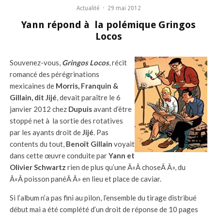
Actualité
·
29 mai 2012
Yann répond à la polémique Gringos
Locos
Souvenez-vous,
Gringos Locos
, récit
romancé des pérégrinations
mexicaines de
Morris, Franquin &
Gillain, dit Jijé
, devait paraître le 6
janvier 2012 chez
Dupuis
avant d’être
stoppé net à la sortie des rotatives
par les ayants droit de
Jijé
. Pas
contents du tout,
Benoît Gillain
voyait
dans cette œuvre conduite par
Yann et
Olivier Schwartz
rien de plus qu’une Â«Â choseÂ Â», du
Â«Â poisson panéÂ Â» en lieu et place de caviar.
Si l’album n’a pas fini au pilon, l’ensemble du tirage distribué
début mai a été complété d’un droit de réponse de 10 pages