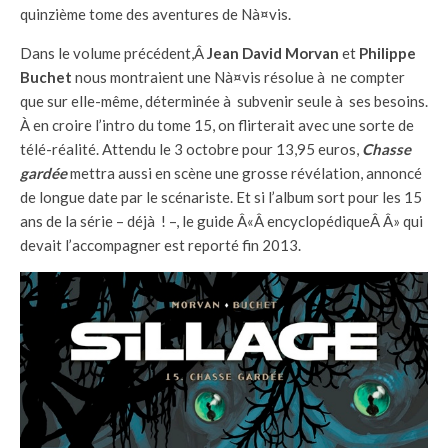
quinzième tome des aventures de Nà¤vis.
Dans le volume précédent,Â
Jean David Morvan
et
Philippe
Buchet
nous montraient une Nà¤vis résolue à ne compter
que sur elle-même, déterminée à subvenir seule à ses besoins.
À en croire l’intro du tome 15, on flirterait avec une sorte de
télé-réalité. Attendu le 3 octobre pour 13,95 euros,
Chasse
gardée
mettra aussi en scène une grosse révélation, annoncé
de longue date par le scénariste. Et si l’album sort pour les 15
ans de la série – déjà ! –, le guide Â«Â encyclopédiqueÂ Â» qui
devait l’accompagner est reporté fin 2013.