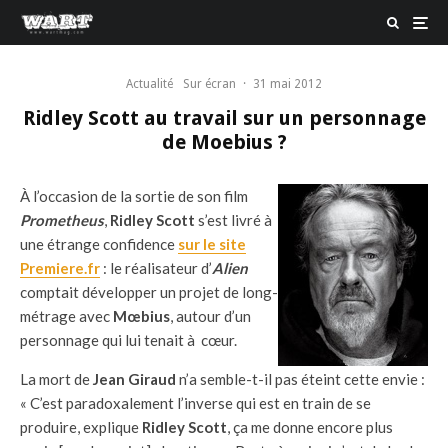
Actualité
Sur écran
·
31 mai 2012
Ridley Scott au travail sur un personnage
de Moebius ?
À l’occasion de la sortie de son film
Prometheus
,
Ridley Scott
s’est livré à
une étrange confidence
sur le site
Premiere.fr
: le réalisateur d’
Alien
comptait développer un projet de long-
métrage avec
Mœbius
, autour d’un
personnage qui lui tenait à cœur.
La mort de
Jean Giraud
n’a semble-t-il pas éteint cette envie :
« C’est paradoxalement l’inverse qui est en train de se
produire, explique
Ridley Scott
, ça me donne encore plus