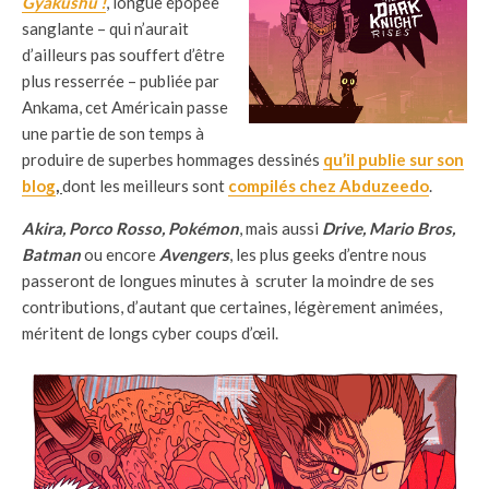
Gyakushu !
, longue épopée
sanglante – qui n’aurait
d’ailleurs pas souffert d’être
plus resserrée – publiée par
Ankama, cet Américain passe
une partie de son temps à
produire de superbes hommages dessinés
qu’il publie sur son
blog
,
dont les meilleurs sont
compilés chez Abduzeedo
.
Akira, Porco Rosso, Pokémon
, mais aussi
Drive, Mario Bros,
Batman
ou encore
Avengers
, les plus geeks d’entre nous
passeront de longues minutes à scruter la moindre de ses
contributions, d’autant que certaines, légèrement animées,
méritent de longs cyber coups d’œil.