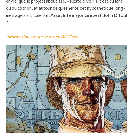
envie [que le projet] aboutisse. » Reste à voir si c’est du lard
ou du cochon, et autour de quel héros cet hypothétique long-
métrage s’articulerait.
Arzach, le major Grubert, John Difool
?
Information lue sur le forum BD Gest’.