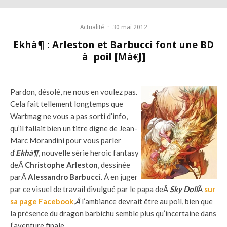
Actualité
·
30 mai 2012
Ekhà¶ : Arleston et Barbucci font une BD
à poil [Mà€J]
Pardon, désolé, ne nous en voulez pas.
Cela fait tellement longtemps que
Wartmag ne vous a pas sorti d’info,
qu’il fallait bien un titre digne de Jean-
Marc Morandini pour vous parler
d’
Ekhà¶
, nouvelle série heroic fantasy
deÂ
Christophe Arleston
, dessinée
parÂ
Alessandro Barbucci
. À en juger
par ce visuel de travail divulgué par le papa deÂ
Sky Doll
Â
sur
sa page Facebook
,Â
l’ambiance devrait être au poil, bien que
la présence du dragon barbichu semble plus qu’incertaine dans
l’aventure finale.