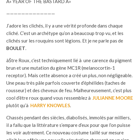
Â« YEAR OF THE BASTARD Â»
—————————————
J’adore les clichés, il y a une vérité profonde dans chaque
cliché. C’est un archétype qu’on a beaucoup trop vu, et les
clichés sur les rouquins sont légions. Et je ne parle pas de
BOULET
.
àŠtre Roux, c’est techniquement lié à une carence du pigment
brun et une mutation du gène MC1R (melanocortin-1
receptor). Mais cette absence a créé un plus, non négligeable.
Une peau très pâle parfois couverte d’éphélides (taches de
rousseur) et des cheveux de feu. Malheureusement, c’est plus
cool d’être roux quand vous ressemblez à
JULIANNE MOORE
plutôt qu’à
HARRY KNOWLES
.
Chassés pendant des siècles, diabolisés, immolés par milliers,
il a fallu que la littérature s’empare d’eux pour que l’on puisse
les voir autrement. Ce nouveau costume taillé sur mesure