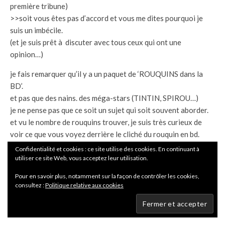
première tribune)
>>soit vous êtes pas d’accord et vous me dites pourquoi je
suis un imbécile.
(et je suis prêt à discuter avec tous ceux qui ont une
opinion…)
je fais remarquer qu’il y a un paquet de ‘ROUQUINS dans la
BD’.
et pas que des nains. des méga-stars (TINTIN, SPIROU…)
je ne pense pas que ce soit un sujet qui soit souvent aborder.
et vu le nombre de rouquins trouver, je suis très curieux de
voir ce que vous voyez derrière le cliché du rouquin en bd.
Confidentialité et cookies : ce site utilise des cookies. En continuant à
et je dis pourquoi… à mon avis.
utiliser ce site Web, vous acceptez leur utilisation.
mais peut être vous autres fans de BD, auriez-vous une autre
Pour en savoir plus, notamment sur la façon de contrôler les cookies,
explication ?
consultez :
Politique relative aux cookies
et justement mon job ici, est de faire interagir les gens sur un
sujet donné.