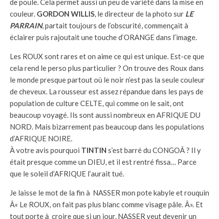
de poule. Cela permet aussi un peu de variété dans la mise en
couleur.
GORDON WILLIS
, le directeur de la photo sur
LE
PARRAIN
, partait toujours de l’obscurité, commençait à
éclairer puis rajoutait une touche d’ORANGE dans l’image.
Les ROUX sont rares et on aime ce qui est unique. Est-ce que
cela rend le perso plus particulier ? On trouve des Roux dans
le monde presque partout où le noir n’est pas la seule couleur
de cheveux. La rousseur est assez répandue dans les pays de
population de culture CELTE, qui comme on le sait, ont
beaucoup voyagé. Ils sont aussi nombreux en AFRIQUE DU
NORD. Mais bizarrement pas beaucoup dans les populations
d’AFRIQUE NOIRE.
À votre avis pourquoi
TINTIN
s’est barré du CONGOÂ ? Il y
était presque comme un DIEU, et il est rentré fissa… Parce
que le soleil d’AFRIQUE l’aurait tué.
Je laisse le mot de la fin à NASSER mon pote kabyle et rouquin
Â« Le ROUX, on fait pas plus blanc comme visage pâle. Â». Et
tout porte à croire que si un jour, NASSER veut devenir un