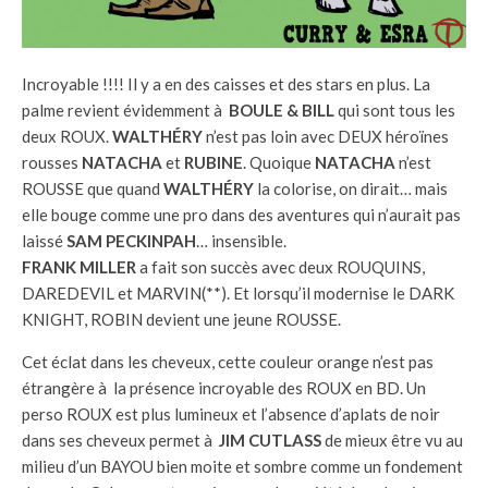
Incroyable !!!! Il y a en des caisses et des stars en plus. La
palme revient évidemment à
BOULE & BILL
qui sont tous les
deux ROUX.
WALTHÉRY
n’est pas loin avec DEUX héroïnes
rousses
NATACHA
et
RUBINE
. Quoique
NATACHA
n’est
ROUSSE que quand
WALTHÉRY
la colorise, on dirait… mais
elle bouge comme une pro dans des aventures qui n’aurait pas
laissé
SAM PECKINPAH
… insensible.
FRANK MILLER
a fait son succès avec deux ROUQUINS,
DAREDEVIL et MARVIN(**). Et lorsqu’il modernise le DARK
KNIGHT, ROBIN devient une jeune ROUSSE.
Cet éclat dans les cheveux, cette couleur orange n’est pas
étrangère à la présence incroyable des ROUX en BD. Un
perso ROUX est plus lumineux et l’absence d’aplats de noir
dans ses cheveux permet à
JIM CUTLASS
de mieux être vu au
milieu d’un BAYOU bien moite et sombre comme un fondement