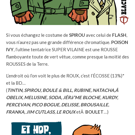
Si vous échangez le costume de
SPIROU
avec celui de
FLASH
,
vous n’aurez pas une grande différence chromatique.
POISON
IVY
, l’ultime tentatrice SUPER VILAINE est une ROUSSE
flamboyante toute de vert vêtue, comme presque la moitié des
ROUSSES de la Terre.
L’endroit où l’on voit le plus de ROUX, c’est l’ÉCOSSE (13%)*
et la BD…
(
TINTIN, SPIROU, BOULE & BILL, RUBINE, NATACHA,Â
OBELIX, MELUSINE, SODA, JÉRà”ME BLOCHE, KURDY,
PERCEVAN, PICO BOGUE, DELISSE, BROUSAILLE,
FRANKA, JIM CUTLASS, LE ROUX
etÂ
BOULET
…)