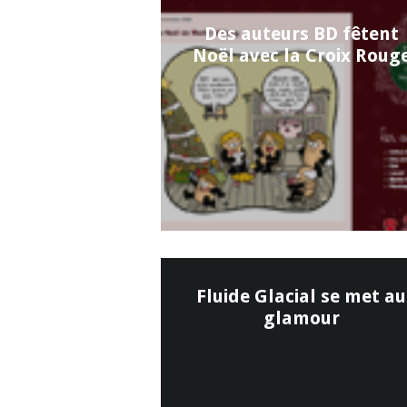
Des auteurs BD fêtent
Noël avec la Croix Roug
Fluide Glacial se met au
glamour