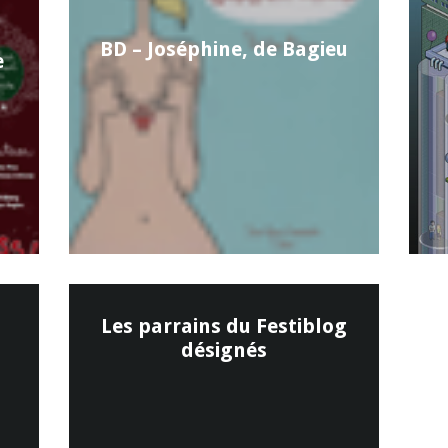
BD – Joséphine, de Bagieu
e
Les parrains du Festiblog
désignés