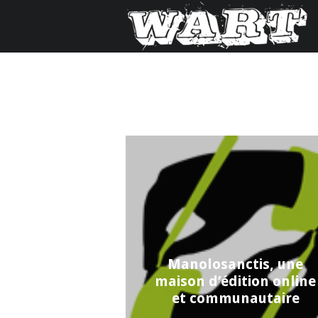
Manolosanctis, une
maison d’édition online
et communautaire