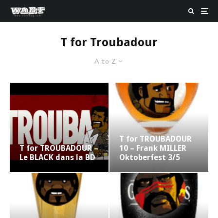
T for Troubadour
A to Z
T for TROUBADOUR
T for TROUBADOUR –
10 – Frank MILLER
Le BLACK dans la BD
Oktoberfest 3/5