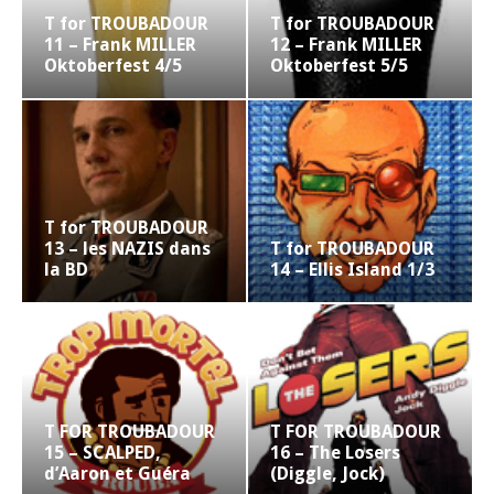
T for TROUBADOUR
T for TROUBADOUR
11 – Frank MILLER
12 – Frank MILLER
Oktoberfest 4/5
Oktoberfest 5/5
T for TROUBADOUR
13 – les NAZIS dans
T for TROUBADOUR
la BD
14 – Ellis Island 1/3
T FOR TROUBADOUR
T FOR TROUBADOUR
15 – SCALPED,
16 – The Losers
d’Aaron et Guéra
(Diggle, Jock)