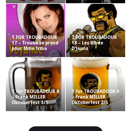
T FOR TROUBADOUR
T FOR TROUBADOUR
17 – Trouba se prend
18 – Les BD de
pour Mme Irma
D’Jeuns
T for TROUBADOUR 8
T for TROUBADOUR 9
– Frank MILLER
– Frank MILLER
Oktoberfest 1/5
Oktoberfest 2/5